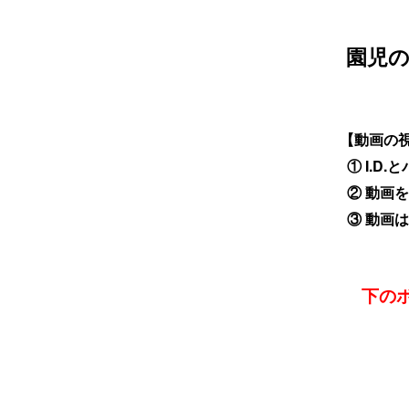
園児
【動画の
① I.D
② 動画を
③ 動画
下のボ